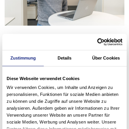
Acceso a remoto
Zustimmung
Details
Über Cookies
Con la última tecnología y su consentimiento, nuestro
equipo del Servicio de Atención al Cliente puede
obtener acceso remoto a su sistema si es necesario, y
Diese Webseite verwendet Cookies
así verificar diversos parámetros para identificar
Wir verwenden Cookies, um Inhalte und Anzeigen zu
rápidamente los posibles problemas y resolverlos
personalisieren, Funktionen für soziale Medien anbieten
directamente con usted.
zu können und die Zugriffe auf unsere Website zu
analysieren. Außerdem geben wir Informationen zu Ihrer
Verwendung unserer Website an unsere Partner für
soziale Medien, Werbung und Analysen weiter. Unsere
Servicio en sitio
Partner führen diese Informationen möglicherweise mit