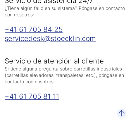
Servicio de asistencia 24/7
¿Tiene algún fallo en su sistema? Póngase en contacto
con nosotros:
+41 61 705 84 25
servicedesk
stoecklin
com
Servicio de atención al cliente
Si tiene alguna pregunta sobre carretillas industriales
(carretillas elevadoras, transpaletas, etc.), póngase en
contacto con nosotros:
+41 61 705 81 11
desp