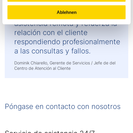
disposición 24 horas al día, 7
Ablehnen
días a la semana, ofrece
asistencia remota y refuerza la
relación con el cliente
respondiendo profesionalmente
a las consultas y fallos.
Dominik Chiarello, Gerente de Servicios / Jefe de del
Centro de Atención al Cliente
Póngase en contacto con nosotros