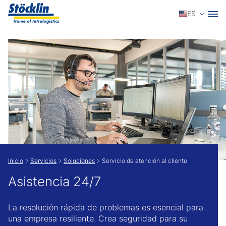
Selecci
ES
Show convenient version of this site
Don't show this message again
Inicio
Servicios
Soluciones
Servicio de atención al cliente
Asistencia 24/7
La resolución rápida de problemas es esencial para
una empresa resiliente. Crea seguridad para su