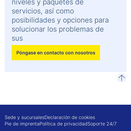
niveles y paquetes de
servicios, así como
posibilidades y opciones para
solucionar los problemas de
sus
Póngase en contacto con nosotros
desp
Sede y sucursales
Declaración de cookies
Pie de imprenta
Política de privacidad
Soporte 24/7