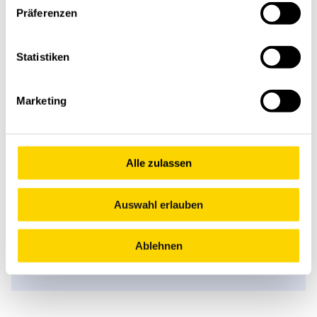
Präferenzen
Statistiken
Marketing
Estaremos encantados de
responder a sus preguntas
Alle zulassen
por correo electrónico o
Auswahl erlauben
simplemente llámenos.
Póngase en contacto con nosotros
Ablehnen