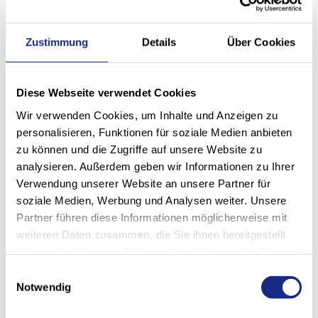
200 Cobb Parkway N
Building 100, Suite #100
Marietta, GA 30062
Zustimmung
Details
Über Cookies
Diese Webseite verwendet Cookies
Teléfono:
+1 678 244 1537
Wir verwenden Cookies, um Inhalte und Anzeigen zu
personalisieren, Funktionen für soziale Medien anbieten
Correo electrónico:
info
stoecklin
com
zu können und die Zugriffe auf unsere Website zu
analysieren. Außerdem geben wir Informationen zu Ihrer
Web:
www.stoecklin.com
Verwendung unserer Website an unsere Partner für
soziale Medien, Werbung und Analysen weiter. Unsere
CEO del Grupo:
Jürg Frefel
Partner führen diese Informationen möglicherweise mit
weiteren Daten zusammen, die Sie ihnen bereitgestellt
haben oder die sie im Rahmen Ihrer Nutzung der Dienste
gesammelt haben.
Einwilligungsauswahl
Notwendig