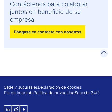
Contáctenos para colaborar
juntos en beneficio de su
empresa.
Póngase en contacto con nosotros
desp
Sede y sucursales
Declaración de cookies
Pie de imprenta
Política de privacidad
Soporte 24/7