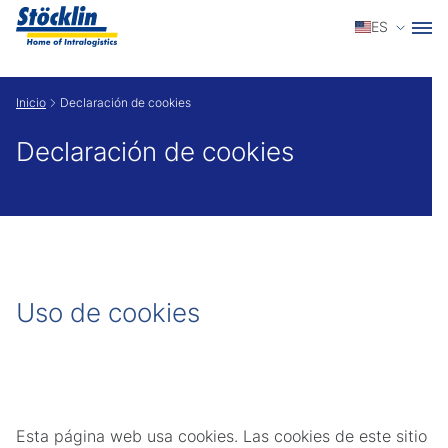
Selecci
ES
Show convenient version of this site
Inicio
Declaración de cookies
Don't show this message again
Declaración de cookies
Uso de cookies
Esta página web usa cookies. Las cookies de este sitio