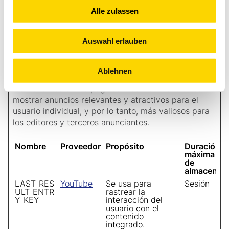
páginas del
Alle zulassen
visitante durante la
sesión.
Auswahl erlauben
Marketing (6)
Ablehnen
Las cookies de marketing se utilizan para rastrear a
los visitantes en las páginas web. La intención es
mostrar anuncios relevantes y atractivos para el
usuario individual, y por lo tanto, más valiosos para
los editores y terceros anunciantes.
Nombre
Proveedor
Propósito
Duración
máxima
de
almacenam
LAST_RES
YouTube
Se usa para
Sesión
ULT_ENTR
rastrear la
Y_KEY
interacción del
usuario con el
contenido
integrado.