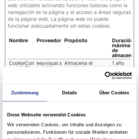
web utilizable activando funciones básicas como la
navegación en la página y el acceso a áreas seguras
de la página web. La página web no puede
funcionar adecuadamente sin estas cookies.
Nombre
Proveedor
Propósito
Duración
máxima
de
almacenam
CookieCon
keyvisual.s
Almacena el
1 año
sent [x2]
toecklin.co
estado de
m
consentimiento de
Cookiebot
cookies del usuario
para el dominio
actual
Zustimmung
Details
Über Cookies
fe_typo_us
www.stoe
Conserva los
Sesión
er
cklin.com
estados de los
usuarios en todas
las peticiones de la
Diese Webseite verwendet Cookies
página.
Wir verwenden Cookies, um Inhalte und Anzeigen zu
personalisieren, Funktionen für soziale Medien anbieten
Estadística (2)