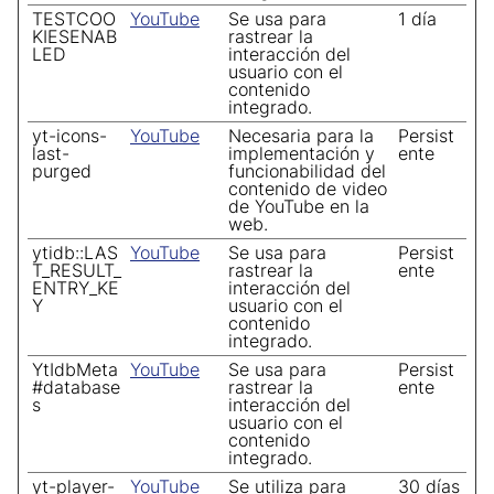
TESTCOO
YouTube
Se usa para
1 día
KIESENAB
rastrear la
LED
interacción del
usuario con el
contenido
integrado.
yt-icons-
YouTube
Necesaria para la
Persist
last-
implementación y
ente
purged
funcionabilidad del
contenido de video
de YouTube en la
web.
ytidb::LAS
YouTube
Se usa para
Persist
T_RESULT_
rastrear la
ente
ENTRY_KE
interacción del
Y
usuario con el
contenido
integrado.
YtIdbMeta
YouTube
Se usa para
Persist
#database
rastrear la
ente
s
interacción del
usuario con el
contenido
integrado.
yt-player-
YouTube
Se utiliza para
30 días