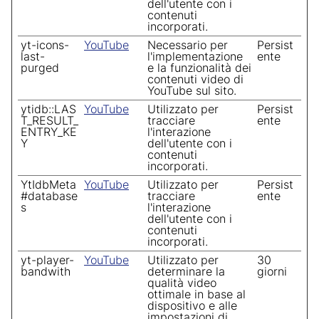
dell'utente con i
contenuti
incorporati.
yt-icons-
YouTube
Necessario per
Persist
last-
l'implementazione
ente
purged
e la funzionalità dei
contenuti video di
YouTube sul sito.
ytidb::LAS
YouTube
Utilizzato per
Persist
T_RESULT_
tracciare
ente
ENTRY_KE
l'interazione
Y
dell'utente con i
contenuti
incorporati.
YtIdbMeta
YouTube
Utilizzato per
Persist
#database
tracciare
ente
s
l'interazione
dell'utente con i
contenuti
incorporati.
yt-player-
YouTube
Utilizzato per
30
bandwith
determinare la
giorni
qualità video
ottimale in base al
dispositivo e alle
impostazioni di