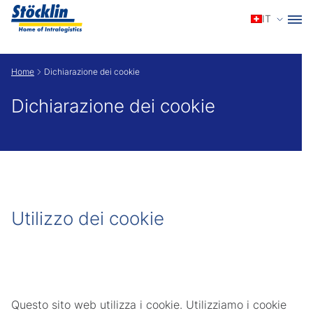
Selezio
IT
Show convenient version of this site
Home
Dichiarazione dei cookie
Don't show this message again
Dichiarazione dei cookie
Utilizzo dei cookie
Questo sito web utilizza i cookie. Utilizziamo i cookie