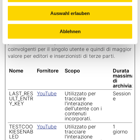
Auswahl erlauben
Marketing (6)
I cookie di marketing vengono utilizzati per tracciare
Ablehnen
i visitatori sui siti web. La finalità è quella di
presentare annunci pubblicitari che siano rilevanti e
coinvolgenti per il singolo utente e quindi di maggior
valore per editori e inserzionisti di terze parti.
Nome
Fornitore
Scopo
Durata
massima
di
archiviazio
LAST_RES
YouTube
Utilizzato per
Session
ULT_ENTR
tracciare
e
Y_KEY
l'interazione
dell'utente con i
contenuti
incorporati.
TESTCOO
YouTube
Utilizzato per
1
KIESENAB
tracciare
giorno
LED
l'interazione