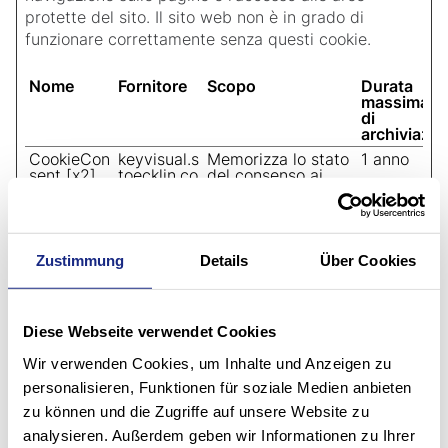
protette del sito. Il sito web non è in grado di
funzionare correttamente senza questi cookie.
Nome
Fornitore
Scopo
Durata
massima
di
archiviazio
CookieCon
keyvisual.s
Memorizza lo stato
1 anno
sent [x2]
toecklin.co
del consenso ai
m
cookie dell'utente
Cookiebot
per il dominio
corrente
fe_typo_us
www.stoe
Preserva gli stati
Session
Zustimmung
Details
Über Cookies
er
cklin.com
dell'utente nelle
e
diverse pagine del
sito.
Diese Webseite verwendet Cookies
Statistiche (2)
Wir verwenden Cookies, um Inhalte und Anzeigen zu
personalisieren, Funktionen für soziale Medien anbieten
I cookie statistici aiutano i proprietari del sito web a
zu können und die Zugriffe auf unsere Website zu
capire come i visitatori interagiscono con i siti
analysieren. Außerdem geben wir Informationen zu Ihrer