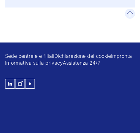
scor
Sede centrale e filiali
Dichiarazione dei cookie
Impronta
Informativa sulla privacy
Assistenza 24/7