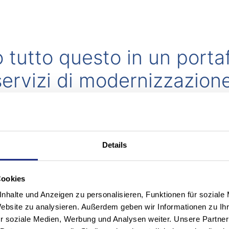
tutto questo in un portaf
ervizi di modernizzazione
nizzazione al retrofit per magazzini intralogistici compl
li meccanici e di sistema o di singoli componenti e gru
 macchine dovuti a incidenti e al rinnovo dei sistemi di 
Details
rd e alle norme di sicurezza vigenti al collegamento con
Cookies
nhalte und Anzeigen zu personalisieren, Funktionen für soziale
Website zu analysieren. Außerdem geben wir Informationen zu I
basso consumo e a bassa 
r soziale Medien, Werbung und Analysen weiter. Unsere Partner