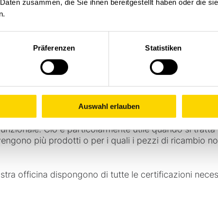
 Daten zusammen, die Sie ihnen bereitgestellt haben oder die s
n.
esistenti all'usura, a concetti innovativi di gestione del
ntrollo intelligenti che ottimizzano gli spostamenti e i 
canica e migliorano in modo significativo l'utilizzo del
Präferenzen
Statistiken
getico).
la nostra officina
Auswahl erlauben
officina interna, siamo in grado di rilavorare o rigenera
funzionale. Ciò è particolarmente utile quando si tratta
ngono più prodotti o per i quali i pezzi di ricambio no
tra officina dispongono di tutte le certificazioni necess