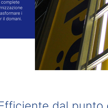
he complete
ernizzazione
rasformare i
r il domani.
Efficiente dal punto 