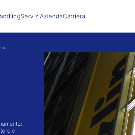
Show convenient version of this site
Don't show this message agai
andling
Servizi
Azienda
Carriera
one
rnamento:
tore e