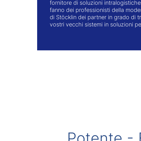
fornitore di soluzioni intralogistic
fanno dei professionisti della mod
di Stöcklin dei partner in grado di t
vostri vecchi sistemi in soluzioni pe
Potente - 