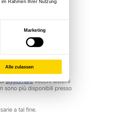
ie im Rahmen Ihrer Nutzung
l'energia per gli azionamenti
movimenti, riducono la
l'energia (attraverso moduli
Marketing
Alle zulassen
re i componenti non più
 di
aggiornare
vecchi sistemi
n sono più disponibili presso
arie a tal fine.