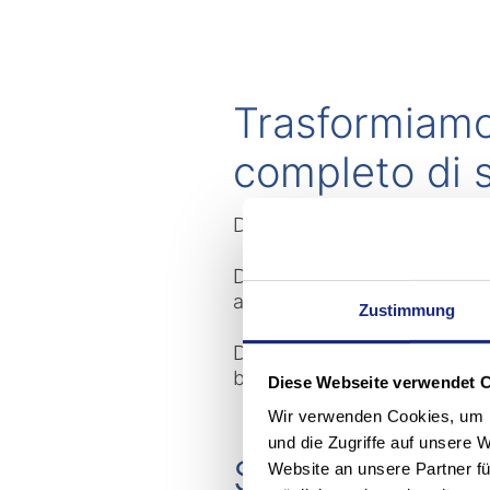
Trasformiamo 
completo di s
Dalla consulenza per la moder
Dalla sostituzione di control
all'eliminazione di danni alle
Zustimmung
Dall'adeguamento agli standa
business intelligence.
Diese Webseite verwendet 
Wir verwenden Cookies, um I
und die Zugriffe auf unsere 
Soluzioni a 
Website an unsere Partner fü