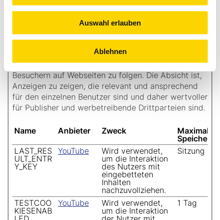
Sitzung
nachzuverfolgen.
Auswahl erlauben
Marketing (6)
Ablehnen
Marketing-Cookies werden verwendet, um
Besuchern auf Webseiten zu folgen. Die Absicht ist,
Anzeigen zu zeigen, die relevant und ansprechend
für den einzelnen Benutzer sind und daher wertvoller
für Publisher und werbetreibende Drittparteien sind.
Name
Anbieter
Zweck
Maximale
Speicherda
LAST_RES
YouTube
Wird verwendet,
Sitzung
ULT_ENTR
um die Interaktion
Y_KEY
des Nutzers mit
eingebetteten
Inhalten
nachzuvollziehen.
TESTCOO
YouTube
Wird verwendet,
1 Tag
KIESENAB
um die Interaktion
LED
der Nutzer mit