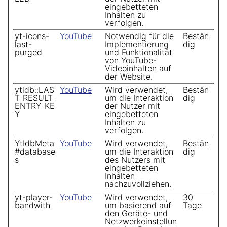
eingebetteten
Inhalten zu
verfolgen.
yt-icons-
YouTube
Notwendig für die
Bestän
last-
Implementierung
dig
purged
und Funktionalität
von YouTube-
Videoinhalten auf
der Website.
ytidb::LAS
YouTube
Wird verwendet,
Bestän
T_RESULT_
um die Interaktion
dig
ENTRY_KE
der Nutzer mit
Y
eingebetteten
Inhalten zu
verfolgen.
YtIdbMeta
YouTube
Wird verwendet,
Bestän
#database
um die Interaktion
dig
s
des Nutzers mit
eingebetteten
Inhalten
nachzuvollziehen.
yt-player-
YouTube
Wird verwendet,
30
bandwith
um basierend auf
Tage
den Geräte- und
Netzwerkeinstellun