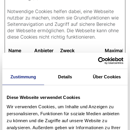
Notwendige Cookies helfen dabei, eine Webseite
nutzbar zu machen, indem sie Grundfunktionen wie
Seitennavigation und Zugriff auf sichere Bereiche
der Webseite ermöglichen. Die Webseite kann ohne
diese Cookies nicht richtig funktionieren.
Name
Anbieter
Zweck
Maximale
Speicherda
CookieCon
keyvisual.s
Speichert den
1 Jahr
sent [x2]
toecklin.co
Zustimmungsstatu
m
s des Benutzers für
Cookiebot
Cookies auf der
Zustimmung
Details
Über Cookies
aktuellen Domäne.
fe_typo_us
www.stoe
Behält die
Sitzung
er
cklin.com
Zustände des
Diese Webseite verwendet Cookies
Benutzers bei allen
Seitenanfragen bei.
Wir verwenden Cookies, um Inhalte und Anzeigen zu
personalisieren, Funktionen für soziale Medien anbieten
zu können und die Zugriffe auf unsere Website zu
Statistiken (2)
analysieren. Außerdem geben wir Informationen zu Ihrer