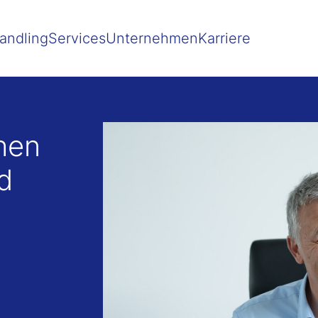
 besser passende Version dieser Seite
Diese Meldung nicht mehr 
andling
Services
Unternehmen
Karriere
hen
d