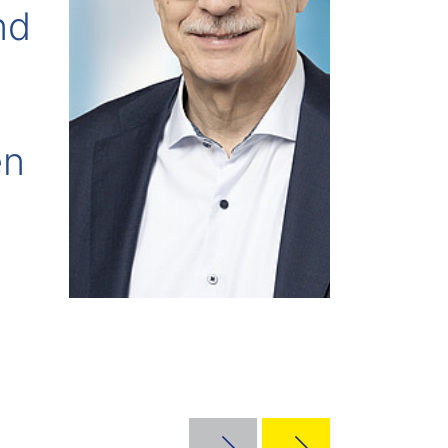
nd
en