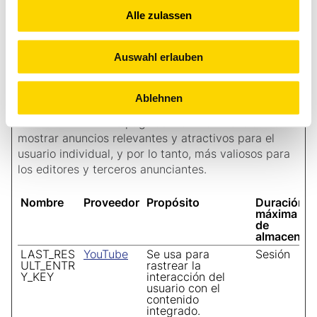
páginas del
Alle zulassen
visitante durante la
sesión.
Auswahl erlauben
Marketing (6)
Ablehnen
Las cookies de marketing se utilizan para rastrear a
los visitantes en las páginas web. La intención es
mostrar anuncios relevantes y atractivos para el
usuario individual, y por lo tanto, más valiosos para
los editores y terceros anunciantes.
Nombre
Proveedor
Propósito
Duración
máxima
de
almacenam
LAST_RES
YouTube
Se usa para
Sesión
ULT_ENTR
rastrear la
Y_KEY
interacción del
usuario con el
contenido
integrado.