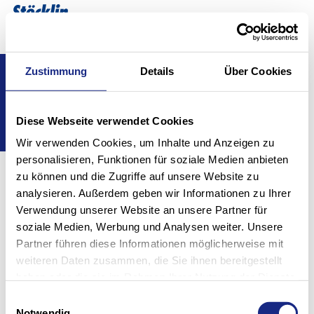
Selecci
ES
Show convenient version of this site
Zustimmung
Details
Über Cookies
Inicio
Soluciones
Don't show this message again
Soluciones
Diese Webseite verwendet Cookies
Wir verwenden Cookies, um Inhalte und Anzeigen zu
personalisieren, Funktionen für soziale Medien anbieten
zu können und die Zugriffe auf unsere Website zu
analysieren. Außerdem geben wir Informationen zu Ihrer
Verwendung unserer Website an unsere Partner für
Sectores
Funciones
soziale Medien, Werbung und Analysen weiter. Unsere
Tecnologías
Partner führen diese Informationen möglicherweise mit
Software intralogístico
Modernización
weiteren Daten zusammen, die Sie ihnen bereitgestellt
Sistemas de estantes
haben oder die sie im Rahmen Ihrer Nutzung der Dienste
gesammelt haben.
Einwilligungsauswahl
Notwendig