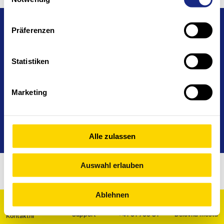
Sedež in podružnice
Izjava o piškotkih
Kontakt
Präferenzen
Politika zasebnosti
Podpora 24/7
Statistiken
Marketing
Alle zulassen
Auswahl erlauben
Ablehnen
Support
+41 61 705 81
Delovna mesta
Kontaktni