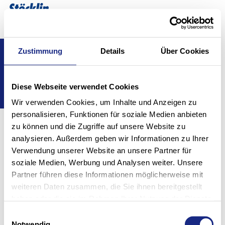
Izberite
SI
Show convenient version of this site
Zustimmung
Details
Über Cookies
Home
Rešitve
Don't show this message again
Rešitve
Diese Webseite verwendet Cookies
Wir verwenden Cookies, um Inhalte und Anzeigen zu
personalisieren, Funktionen für soziale Medien anbieten
zu können und die Zugriffe auf unsere Website zu
analysieren. Außerdem geben wir Informationen zu Ihrer
Verwendung unserer Website an unsere Partner für
Področja
Funkcije
soziale Medien, Werbung und Analysen weiter. Unsere
Tehnologije
Partner führen diese Informationen möglicherweise mit
Programska oprema za intralogistiko
Modernizacija
weiteren Daten zusammen, die Sie ihnen bereitgestellt
Sistemi regalov
haben oder die sie im Rahmen Ihrer Nutzung der Dienste
gesammelt haben.
Einwilligungsauswahl
Notwendig