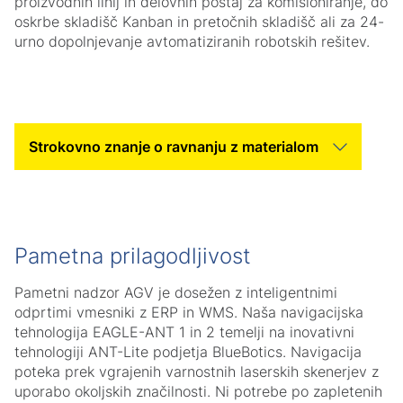
proizvodnih linij in delovnih postaj za komisioniranje, do
oskrbe skladišč Kanban in pretočnih skladišč ali za 24-
urno dopolnjevanje avtomatiziranih robotskih rešitev.
Tab Slider Helper Text
Tab Slider Helper Text
Pametna prilagodljivost
Pametni nadzor AGV je dosežen z inteligentnimi
odprtimi vmesniki z ERP in WMS. Naša navigacijska
tehnologija EAGLE-ANT 1 in 2 temelji na inovativni
tehnologiji ANT-Lite podjetja BlueBotics. Navigacija
poteka prek vgrajenih varnostnih laserskih skenerjev z
uporabo okoljskih značilnosti. Ni potrebe po zapletenih