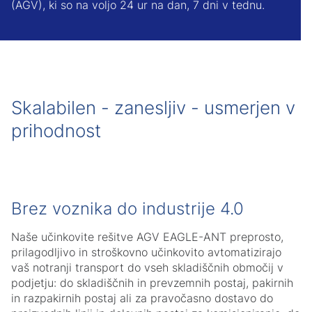
(AGV), ki so na voljo 24 ur na dan, 7 dni v tednu.
Skalabilen - zanesljiv - usmerjen v
prihodnost
Brez voznika do industrije 4.0
Naše učinkovite rešitve AGV EAGLE-ANT preprosto,
prilagodljivo in stroškovno učinkovito avtomatizirajo
vaš notranji transport do vseh skladiščnih območij v
podjetju: do skladiščnih in prevzemnih postaj, pakirnih
in razpakirnih postaj ali za pravočasno dostavo do