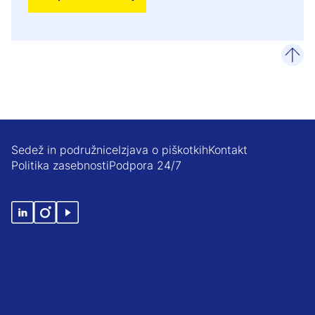
poma
Sedež in podružnice
Izjava o piškotkih
Kontakt
Politika zasebnosti
Podpora 24/7