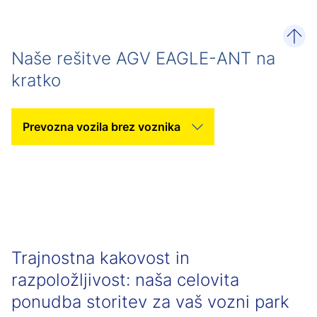
poma
Naše rešitve AGV EAGLE-ANT na
kratko
Izberite kategorijo
Trajnostna kakovost in
razpoložljivost: naša celovita
ponudba storitev za vaš vozni park