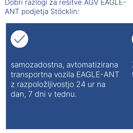
Dobri razlogi za rešitve AGV EAGLE-
ANT podjetja Stöcklin:
samozadostna, avtomatizirana
transportna vozila EAGLE-ANT
z razpoložljivostjo 24 ur na
dan, 7 dni v tednu.