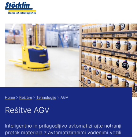
Show convenient version of this site
Don't show this message again
Home
Rešitve
Tehnologije
AGV
Rešitve AGV
Inteligentno in prilagodljivo avtomatizirajte notranji
pretok materiala z avtomatiziranimi vodenimi vozili