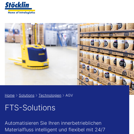
Zeige besser passende Version dieser Seite
Diese Meldung nicht mehr anzeigen
Home
Solutions
Technologien
AGV
FTS-Solutions
Automatisieren Sie Ihren innerbetrieblichen
Materialfluss intelligent und flexibel mit 24/7