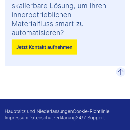
skalierbare Lösung, um Ihren
innerbetrieblichen
Materialfluss smart zu
automatisieren?
Jetzt Kontakt aufnehmen
zum 
Hauptsitz und Niederlassungen
Cookie-Richtlinie
Impressum
Datenschutzerklärung
24/7 Support