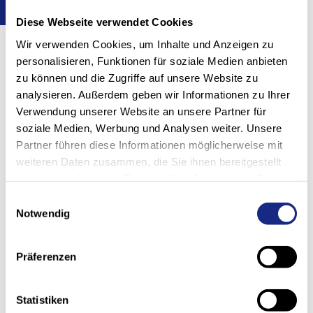
Diese Webseite verwendet Cookies
Wir verwenden Cookies, um Inhalte und Anzeigen zu
personalisieren, Funktionen für soziale Medien anbieten
zu können und die Zugriffe auf unsere Website zu
Schnell – Direkt – Kompetent
analysieren. Außerdem geben wir Informationen zu Ihrer
Verwendung unserer Website an unsere Partner für
soziale Medien, Werbung und Analysen weiter. Unsere
Partner führen diese Informationen möglicherweise mit
weiteren Daten zusammen, die Sie ihnen bereitgestellt
Haben Sie eine Störung an ihrer
haben oder die sie im Rahmen Ihrer Nutzung der Dienste
Anlage? Kontaktieren Sie uns:
gesammelt haben.
Einwilligungsauswahl
Notwendig
+41 (0) 61 705 84 25
Präferenzen
oder
Statistiken
servicedesk@stoecklin.com