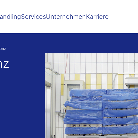
 besser passende Version dieser Seite
Diese Meldung nicht mehr 
andling
Services
Unternehmen
Karriere
enz
nz