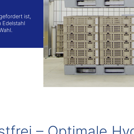
efordert ist,
m Edelstahl
 Wahl.
stfrei – Optimale Hy