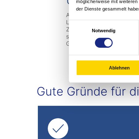
möglicherweise mit weiteren
der Dienste gesammelt habe
Auch in diesen spezifischen
Lithium-Ionen-Batterie LIPO
Einwilligungsauswahl
Zwischenladen sowie den 24
Notwendig
senken und die üblichen War
Gewinn an wertvollem Lager
Ablehnen
Gute Gründe für d