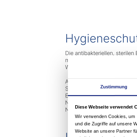
Hygieneschut
Die antibakteriellen, steril
mit aggressiven Reinigungsm
Wasserdampf und Speisesäu
Alle Modelle bieten mit ih
Zustimmung
Sicherheit und Leistung. Da
Ersatzteilverfügbarkeit über
Nutzungsdauer ausgerichtet.
Diese Webseite verwendet 
Nachhaltigkeit.
Wir verwenden Cookies, um I
und die Zugriffe auf unsere 
Website an unsere Partner fü
Unsere smart