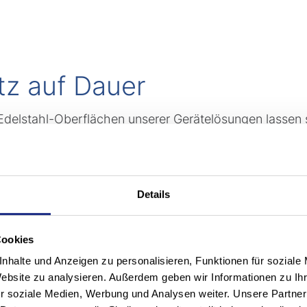
z auf Dauer
en Edelstahl-Oberflächen unserer Gerätelösungen lassen 
itteln. Zudem besitzen sie eine hohe Korrosionsbestä
ren sowie organischen und anorganischen Säuren.
rem bedienerfreundlichen und ergonomischen Handling 
Details
nk ihrer robusten Bauweise und unserem Long-Life-Serv
 10 Jahre, sind Stöcklin INOX-Stapler auf langfristige
 Sie sorgen für einen geringen TCO (Total Cost of Ow
Cookies
nhalte und Anzeigen zu personalisieren, Funktionen für soziale
Website zu analysieren. Außerdem geben wir Informationen zu I
r soziale Medien, Werbung und Analysen weiter. Unsere Partner
en Lithium-Ionen-Energi