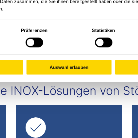
 Daten zusammen, die Sie ihnen bereitgestellt haben oder die s
n.
 Umgebungen überzeugt unser Gerät durch seinen siche
4 mit integriertem Energiemanagement. Sie ermöglicht
/7-Geräteeinsatz. So können Sie den Energieverbrauc
Präferenzen
Statistiken
tungskosten von Blei-Säure-Batterien einsparen. Freu
platz durch den Wegfall der Wechselstationen.
Auswahl erlauben
ie INOX-Lösungen von Stö