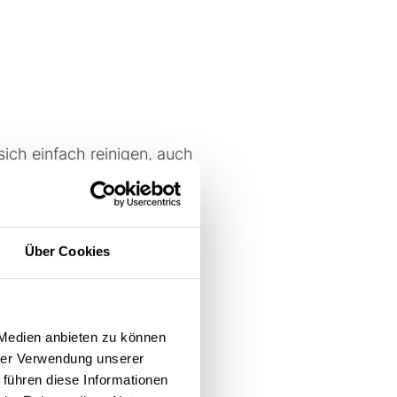
sich einfach reinigen, auch
ndigkeit gegenüber Wasser,
auch in Feuchträumen mehr
Über Cookies
ice, inklusive
 Werterhaltung und maximale
nership) sowie gelebte
 Medien anbieten zu können
hrer Verwendung unserer
 führen diese Informationen
epakte