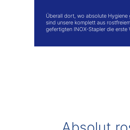
Überall dort, wo absolute Hygiene g
sind unsere komplett aus rostfreie
gefertigten INOX-Stapler die erste
Absolut ro