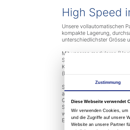
High Speed i
Unsere vollautomatischen Pal
kompakte Lagerung, durchsat
unterschiedlichster Grösse
Mit unseren modularen (Hoc
Shuttle-Systemen für die ein
Kleinteile in Boxen, Behälter
(bis in 45 m Höhe). Durch i
Zustimmung
Spezial-Greifer und -Gabeln
ausnehmend schonende und 
Qualität von Anfang bis End
Diese Webseite verwendet 
Shop-freundliche Zusammenste
Wir verwenden Cookies, um I
wenn Sie Material frei fahr
und die Zugriffe auf unsere 
EAGLE ANT Familie
nahtlos 
Website an unsere Partner fü