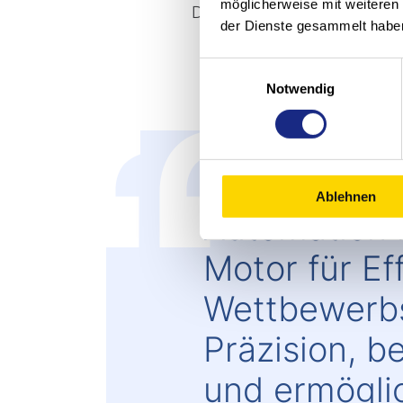
möglicherweise mit weiteren
Durch die modulare Konzeptio
der Dienste gesammelt habe
Einwilligungsauswahl
Notwendig
Ablehnen
Automation 
Motor für Ef
Wettbewerbsf
Präzision, b
und ermögli