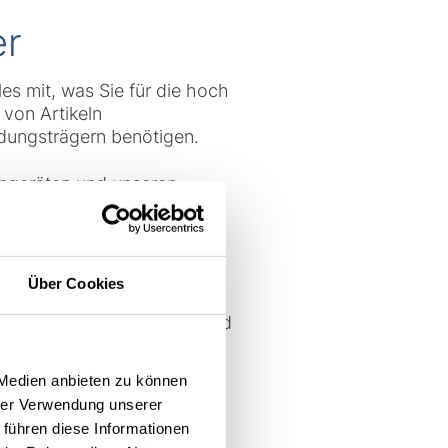
er
es mit, was Sie für die hoch
von Artikeln
adungsträgern benötigen.
engeräten und unseren
en (
MASTer RBG
) sowie
gbaren Raum optimal nutzen
ie höchste Umschlagszahlen.
Über Cookies
n dabei für eine
 und sensibler Waren – und
ung und vollautomatische,
sePicker Solution
). Und
 Medien anbieten zu können
sportsysteme (
FTS
) der
hrer Verwendung unserer
 führen diese Informationen