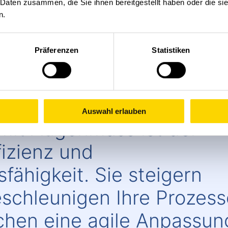
 Daten zusammen, die Sie ihnen bereitgestellt haben oder die s
n aller Teillösungen wird es leicht, Ihre Anlagen bei B
n.
Präferenzen
Statistiken
Auswahl erlauben
mit Augenmass ist der
fizienz und
ähigkeit. Sie steigern
eschleunigen Ihre Prozes
chen eine agile Anpassun