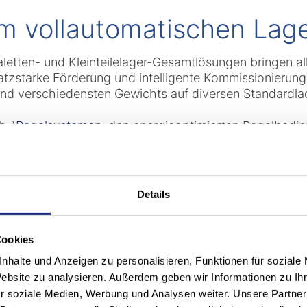
m vollautomatischen Lag
etten- und Kleinteilelager-Gesamtlösungen bringen all
zstarke Förderung und intelligente Kommissionierung 
 und verschiedensten Gewichts auf diversen Standardl
h-)
Regalsystemen
, den energieoptimierten Regalbedi
- bis mehrfach tiefe Lagerung diverser Standard-Palett
n und auf Tablaren (
BOXer RBG
) können Sie den verfü
ntelligent gesteuerte Doppelspielfahrten erreichen S
Details
 sowie fein abgestimmte Fahrtgeschwindigkeiten sorge
zugleich verbrauchsarme Bewegung auch gewichtiger
e. Lichtgestütztes Picking, High-Speed-Kommissionier
Cookies
llung filialoptimierter Paletten inklusive (
Stöcklin Ca
nhalte und Anzeigen zu personalisieren, Funktionen für soziale
end bewegen wollen, ergänzen unsere fahrerlosen Tran
Website zu analysieren. Außerdem geben wir Informationen zu I
Ihre Warenförderung.
r soziale Medien, Werbung und Analysen weiter. Unsere Partner