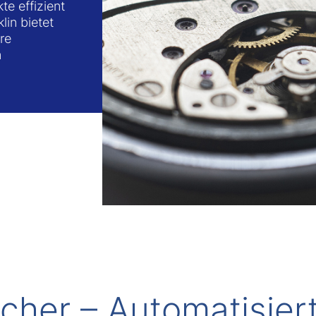
e effizient
in bietet
re
n
icher – Automatisiert