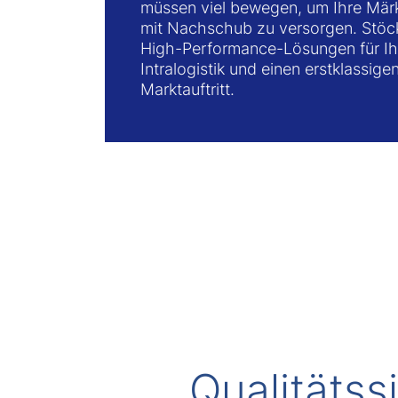
müssen viel bewegen, um Ihre Märkt
mit Nachschub zu versorgen. Stöckl
High-Performance-Lösungen für Ih
Intralogistik und einen erstklassige
Marktauftritt.
Qualitätss