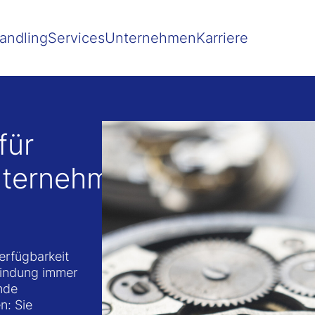
 besser passende Version dieser Seite
Diese Meldung nicht mehr 
andling
Services
Unternehmen
Karriere
für
nternehmen
erfügbarkeit
bindung immer
ende
n: Sie