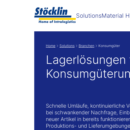
Zeige
Solutions
Material H
Home
Solutions
Branchen
Konsumgüter
Lagerlösungen 
Konsumgüteru
Schnelle Umläufe, kontinuierliche V
bei schwankender Nachfrage, Ein
neuer Artikel in bereits funktionier
Produktions- und Lieferumgebunge