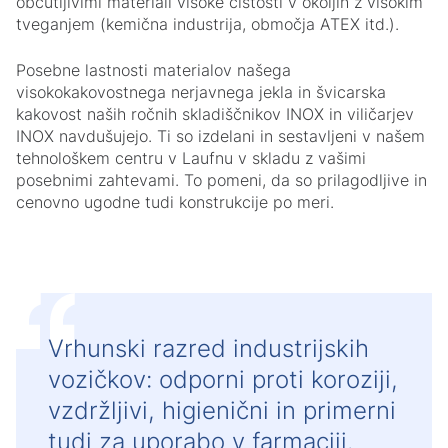
občutljivimi materiali visoke čistosti v okoljih z visokim
tveganjem (kemična industrija, območja ATEX itd.).
Posebne lastnosti materialov našega
visokokakovostnega nerjavnega jekla in švicarska
kakovost naših ročnih skladiščnikov INOX in viličarjev
INOX navdušujejo. Ti so izdelani in sestavljeni v našem
tehnološkem centru v Laufnu v skladu z vašimi
posebnimi zahtevami. To pomeni, da so prilagodljive in
cenovno ugodne tudi konstrukcije po meri.
Vrhunski razred industrijskih
vozičkov: odporni proti koroziji,
vzdržljivi, higienični in primerni
tudi za uporabo v farmaciji.