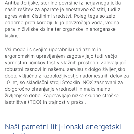
Antibakterijske, sterilne površine iz nerjavnega jekla
naših rešitev za aparate je enostavno očistiti, tudi z
agresivnimi čistilnimi sredstvi. Poleg tega so zelo
odporne proti koroziji, ki jo povzročajo voda, vodna
para in živilske kisline ter organske in anorganske
kisline.
Vsi modeli s svojim uporabniku prijaznim in
ergonomskim upravljanjem zagotavljajo tudi večjo
varnost in učinkovitost v vlažnih prostorih. Zahvaljujoč
robustni zasnovi in našemu servisu z dolgo življenjsko
dobo, vključno z razpoložljivostjo nadomestnih delov za
10 let, so skladiščni stroji Stöcklin INOX zasnovani za
dolgoročno ohranjanje vrednosti in maksimalno
življenjsko dobo. Zagotavljajo nizke skupne stroške
lastništva (TCO) in trajnost v praksi.
Naši pametni litij-ionski energetski