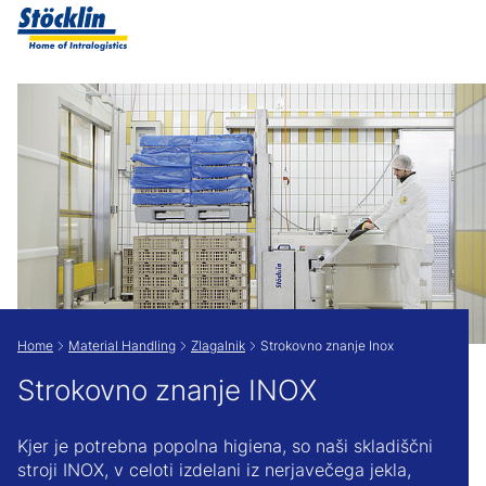
Show convenient version of this site
Don't show this message again
Home
Material Handling
Zlagalnik
Strokovno znanje Inox
Strokovno znanje INOX
Kjer je potrebna popolna higiena, so naši skladiščni
stroji INOX, v celoti izdelani iz nerjavečega jekla,