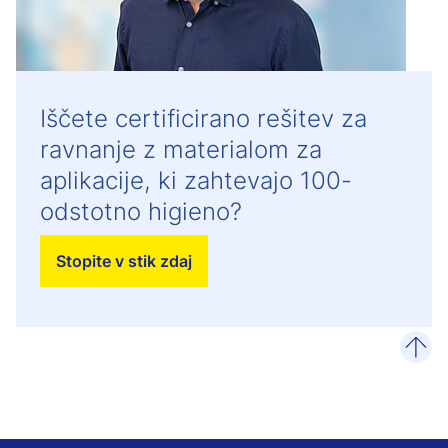
Iščete certificirano rešitev za
ravnanje z materialom za
aplikacije, ki zahtevajo 100-
odstotno higieno?
Stopite v stik zdaj
poma