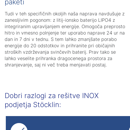
paketi
Tudi v teh specifičnih okoljih naša naprava navdušuje z
zanesljivim pogonom: z litij-ionsko baterijo LIPO4 z
integriranim upravljanjem energije. Omogoča preprosto
hitro in vmesno polnjenje ter uporabo naprave 24 ur na
dan in 7 dni v tednu. S tem lahko zmanjšate porabo
energije do 20 odstotkov in prihranite pri običajnih
stroških vzdrževanja svinčevih baterij. Prav tako se
lahko veselite prihranka dragocenega prostora za
shranjevanje, saj ni več treba menjavati postaj.
Dobri razlogi za rešitve INOX
podjetja Stöcklin: