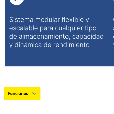
Sistema modular flexible y
escalable para cualquier tipo
de almacenamiento, capacidad
y dinámica de rendimiento
Tab Slider Helper Text
Tab Slider Helper Text