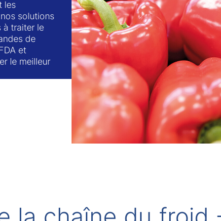
t les
 nos solutions
à traiter le
andes de
 FDA et
er le meilleur
e la chaîne du froid 