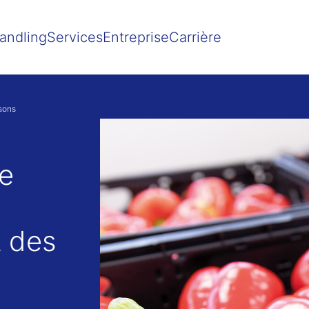
Show convenient version of this site
Don't show this message agai
andling
Services
Entreprise
Carrière
sons
le
t des