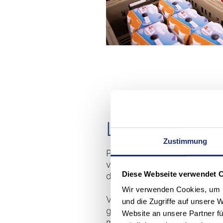
La réponse es
Zustimmung
Pour répondre de manière c
vous êtes certainement en t
Diese Webseite verwendet 
documentation Track-and-Tr
Wir verwenden Cookies, um I
Vous trouverez en Stöcklin un
und die Zugriffe auf unsere 
globales entièrement automa
Website an unsere Partner fü
manutention à un niveau enco