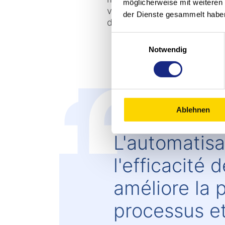
möglicherweise mit weiteren
vous convient - avec des mo
der Dienste gesammelt habe
d'hygiène, humides et de co
Einwilligungsauswahl
Notwendig
Ablehnen
L'automatisa
l'efficacité d
améliore la p
processus et 