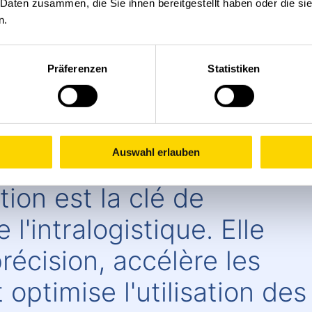
 Daten zusammen, die Sie ihnen bereitgestellt haben oder die s
dules que nous pouvons réaliser en qualité INOX, spé
n.
ngélation à température contrôlée.
Präferenzen
Statistiken
Auswahl erlauben
tion est la clé de
e l'intralogistique. Elle
récision, accélère les
optimise l'utilisation des