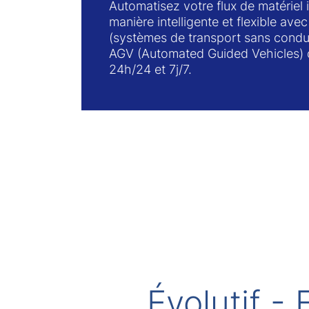
Automatisez votre flux de matériel 
manière intelligente et flexible av
(systèmes de transport sans condu
AGV (Automated Guided Vehicles) 
24h/24 et 7j/7.
Évolutif - 