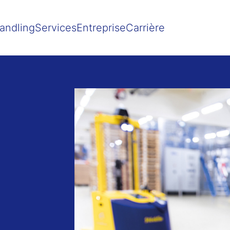
Show convenient version of this site
Don't show this message agai
andling
Services
Entreprise
Carrière