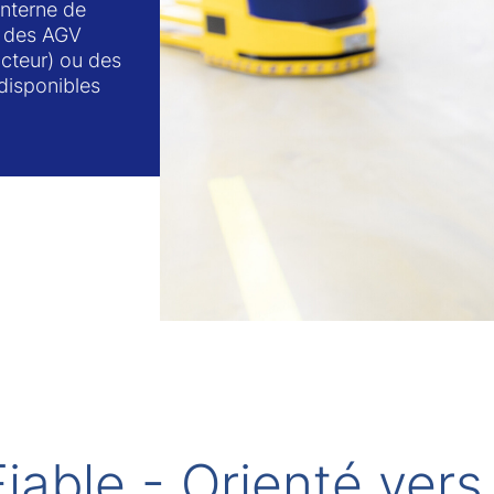
interne de
ec des AGV
cteur) ou des
disponibles
Fiable - Orienté vers 