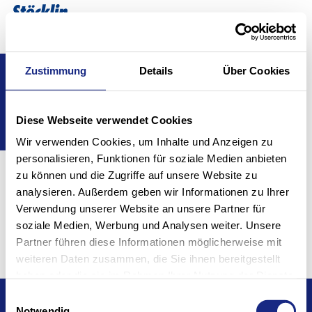
Sélecti
FR
Show convenient version of this site
Zustimmung
Details
Über Cookies
Home
Services
Don't show this message again
Services
Diese Webseite verwendet Cookies
Wir verwenden Cookies, um Inhalte und Anzeigen zu
personalisieren, Funktionen für soziale Medien anbieten
zu können und die Zugriffe auf unsere Website zu
analysieren. Außerdem geben wir Informationen zu Ihrer
Verwendung unserer Website an unsere Partner für
Solutions
Material Handling
soziale Medien, Werbung und Analysen weiter. Unsere
Partner führen diese Informationen möglicherweise mit
weiteren Daten zusammen, die Sie ihnen bereitgestellt
haben oder die sie im Rahmen Ihrer Nutzung der Dienste
gesammelt haben.
Einwilligungsauswahl
Siège social et succursales
Notwendig