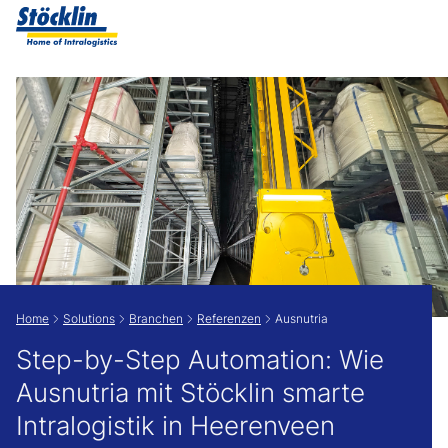
Zeige besser passende Version dieser Seite
Diese Meldung nicht mehr anzeigen
Home
Solutions
Branchen
Referenzen
Ausnutria
Step-by-Step Automation: Wie
Ausnutria mit Stöcklin smarte
Intralogistik in Heerenveen