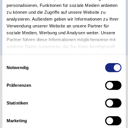
Zukunftssicherheit durch
personalisieren, Funktionen für soziale Medien anbieten
Automatisierung
zu können und die Zugriffe auf unsere Website zu
analysieren. Außerdem geben wir Informationen zu Ihrer
Modernisierung bei Rittal: Elf Regalbediengeräte für
Verwendung unserer Website an unsere Partner für
mehr Zukunftssicherheit durch Automatisierung und
Digitalisierung
soziale Medien, Werbung und Analysen weiter. Unsere
Partner führen diese Informationen möglicherweise mit
Zum Artikel
weiteren Daten zusammen, die Sie ihnen bereitgestellt
haben oder die sie im Rahmen Ihrer Nutzung der Dienste
gesammelt haben.
Einwilligungsauswahl
18.11.2025
Notwendig
Mein Tag bei Stöcklin – Ein Blick
Präferenzen
hinter die Kulissen im Home of
Intralogistics
Statistiken
Letzten Donnerstag durften wir zehn neugierige
Schülerinnen und Schüler zu unserem Zukunftstag im
Home of Intralogistics begrüssen.
Marketing
Zum Artikel