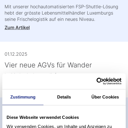
Mit unserer hochautomatisierten FSP-Shuttle-Lösung
hebt der grösste Lebensmittelhändler Luxemburgs
seine Frischelogistik auf ein neues Niveau.
Zum Artikel
01.12.2025
Vier neue AGVs für Wander
Im Markenlook ausgeliefert
Zum Artikel
Zustimmung
Details
Über Cookies
26.11.2025
Diese Webseite verwendet Cookies
Modernisierung für mehr
Wir verwenden Cookies, um Inhalte und Anzeigen zu