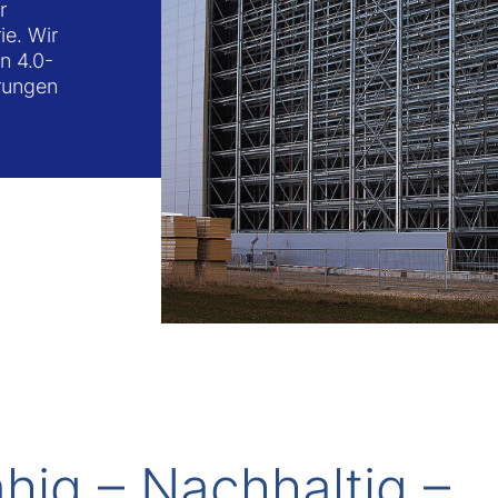
r
ie. Wir
n 4.0-
rungen
hig – Nachhaltig –