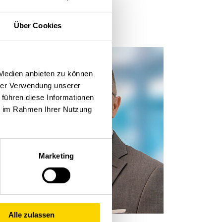
Über Cookies
 Medien anbieten zu können
hrer Verwendung unserer
en
 führen diese Informationen
ie im Rahmen Ihrer Nutzung
Marketing
Alle zulassen