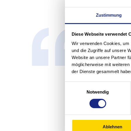
Zustimmung
Diese Webseite verwendet 
Wir verwenden Cookies, um I
und die Zugriffe auf unsere 
Wir denken i
Website an unsere Partner fü
möglicherweise mit weiteren
diese für un
der Dienste gesammelt habe
Zukunftsorie
Einwilligungsauswahl
Notwendig
Intelligent. 
Rainer Ofner, Head of Project Real
Ablehnen