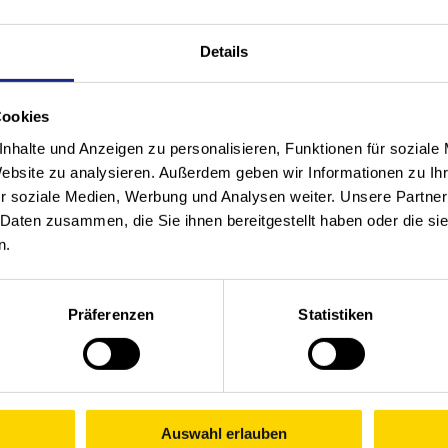
Details
Cookies
nhalte und Anzeigen zu personalisieren, Funktionen für soziale
Website zu analysieren. Außerdem geben wir Informationen zu I
n Lösungen und realisier
r soziale Medien, Werbung und Analysen weiter. Unsere Partner
 Daten zusammen, die Sie ihnen bereitgestellt haben oder die s
d mit unseren Kunden:
n.
ntiert. Nachhaltig.
Präferenzen
Statistiken
Skalierbar.
isation
Auswahl erlauben