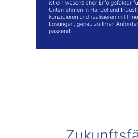
ist ein wesentlicher Erfolgsfaktor fü
Unternehmen in Handel und Industr
konzipieren und realisieren mit Ihne
Lösungen, genau zu Ihren Anforde
passend.
Zukunftsfä