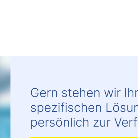
Text
Gern stehen wir Ihn
spezifischen Lösu
persönlich zur Ver