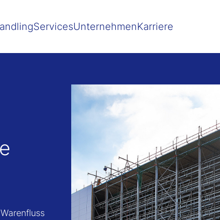
 besser passende Version dieser Seite
Diese Meldung nicht mehr 
andling
Services
Unternehmen
Karriere
de
 Warenfluss