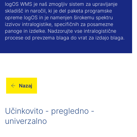
logOS WMS je naš zmogljiv sistem za upravljanje
skladišč in naročil, ki je del paketa programske
opreme logOS in je namenjen širokemu spektru
izzivov intralogistike, specifičnih za posamezne
panoge in izdelke. Nadzorujte vse intralogistične
procese od prevzema blaga do vrat za izdajo blaga.
Nazaj
Učinkovito - pregledno -
univerzalno