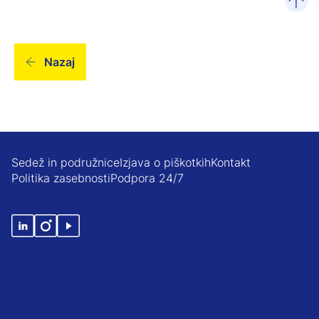
poma
Nazaj
Sedež in podružnice
Izjava o piškotkih
Kontakt
Politika zasebnosti
Podpora 24/7