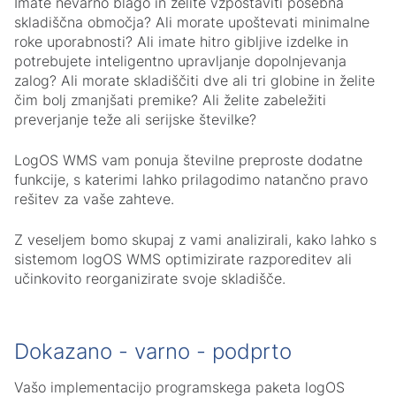
Imate nevarno blago in želite vzpostaviti posebna
skladiščna območja? Ali morate upoštevati minimalne
roke uporabnosti? Ali imate hitro gibljive izdelke in
potrebujete inteligentno upravljanje dopolnjevanja
zalog? Ali morate skladiščiti dve ali tri globine in želite
čim bolj zmanjšati premike? Ali želite zabeležiti
preverjanje teže ali serijske številke?
LogOS WMS vam ponuja številne preproste dodatne
funkcije, s katerimi lahko prilagodimo natančno pravo
rešitev za vaše zahteve.
Z veseljem bomo skupaj z vami analizirali, kako lahko s
sistemom logOS WMS optimizirate razporeditev ali
učinkovito reorganizirate svoje skladišče.
Dokazano - varno - podprto
Vašo implementacijo programskega paketa logOS