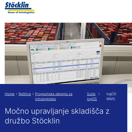
Show convenient version of this site
Don't show this message again
Home
Rešitve
Programska oprema za
Suite
logOS
intralogistiko
logOS
WMS
Močno upravljanje skladišča z
družbo Stöcklin