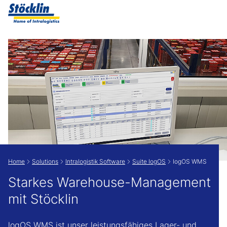
Zeige besser passende Version dieser Seite
Diese Meldung nicht mehr anzeigen
Home
Solutions
Intralogistik Software
Suite logOS
logOS WMS
Starkes Warehouse-Management
mit Stöcklin
logOS WMS ist unser leistungsfähiges Lager- und