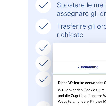
Spostare le merc
assegnare gli o
Trasferire gli o
richiesto
Attivare gli ordi
Creare liste di 
Zustimmung
Gestire le are
Diese Webseite verwendet 
gli ordini parzi
Wir verwenden Cookies, um I
spediti.
und die Zugriffe auf unsere 
Website an unsere Partner fü