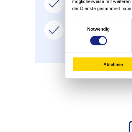
Etichettatura, r
möglicherweise mit weiteren
der Dienste gesammelt habe
mantenendo una 
Einwilligungsauswahl
Combinare gli ord
Notwendig
sequenza degli 
Ablehnen