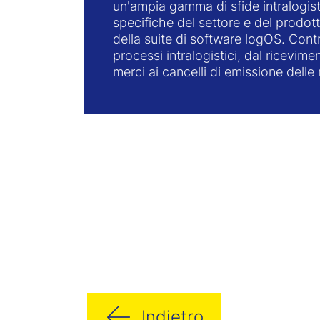
un'ampia gamma di sfide intralogis
specifiche del settore e del prodott
della suite di software logOS. Contro
processi intralogistici, dal ricevime
merci ai cancelli di emissione delle 
Indietro