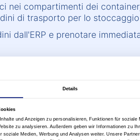
i nei compartimenti dei container, a
rdini di trasporto per lo stoccaggi
rdini dall'ERP e prenotare immediat
ni di prelievo in base alle date di 
prelievo automatiche e assegnarle a
Details
e di consolidamento e immagazzin
Cookies
ali raccolti fino a quando non veng
nhalte und Anzeigen zu personalisieren, Funktionen für soziale
Website zu analysieren. Außerdem geben wir Informationen zu I
r soziale Medien, Werbung und Analysen weiter. Unsere Partner