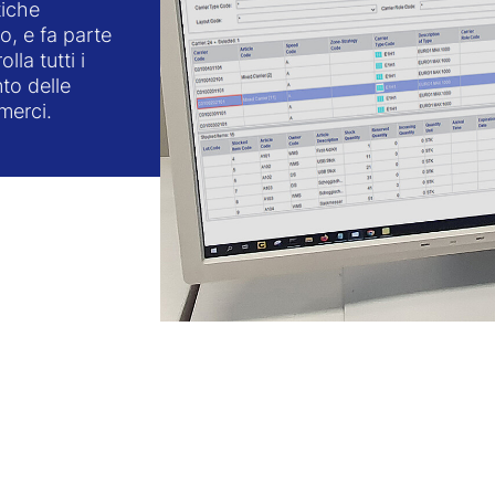
tiche
o, e fa parte
lla tutti i
nto delle
merci.