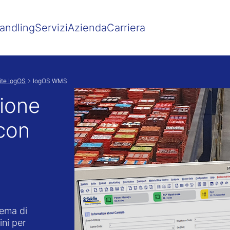
Show convenient version of this site
Don't show this message agai
andling
Servizi
Azienda
Carriera
ite logOS
logOS WMS
tione
con
tema di
ini per