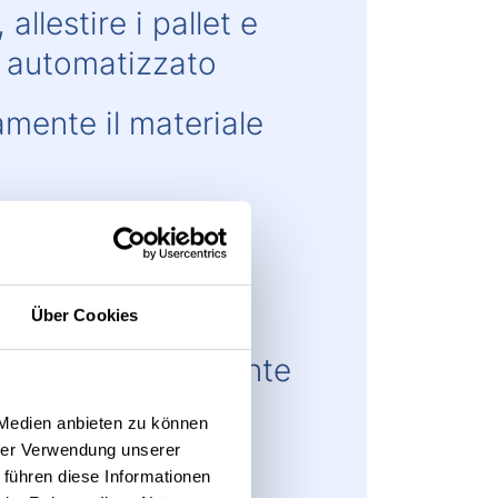
llestire i pallet e
o automatizzato
amente il materiale
spedizione
 gruppi di lavoro
Über Cookies
are temporaneamente
ono completati e
 Medien anbieten zu können
hrer Verwendung unserer
 führen diese Informationen