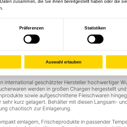
 Daten zusammen, die Sie ihnen bereitgestellt haben oder die s
n.
t – Branchenspezifis
u
Präferenzen
Statistiken
Auswahl erlauben
rinzip auf Erfolgskurs
ein international geschätzter Hersteller hochwertiger 
 Räucherwaren werden in großen Chargen hergestellt u
chprodukte sowie aufgeschnittene Fleischwaren hinge
r sehr kurz gelagert. Behälter mit diesen Langsam- u
ng chaotisch zur Einlagerung.
mpakt einlagern, Frischeprodukte in passender Tempe