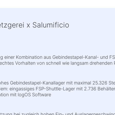
zgerei x Salumificio
g einer Kombination aus Gebindestapel-Kanal- und FSP-
echtes Vorhalten von schnell wie langsam drehenden 
ohes Gebindestapel-Kanallager mit maximal 25.326 Ste
m: eingassiges FSP-Shuttle-Lager mit 2.736 Behälter
gration mit logOS Software
utzung bei zugleich hohen Ein- und Auslagergeschwind