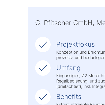
G. Pfitscher GmbH, Met
Projektfokus
Konzeption und Errichtun
prozess- und bedarfsger
Umfang
Eingassiges, 7,2 Meter h
Regalbedienung; und zude
(dreifachtief); inkl. Inte
Benefits
Extrem effiziente Raumn