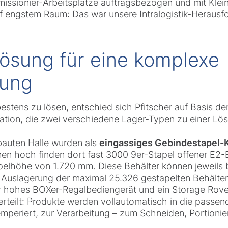
missionier-Arbeitsplätze auftragsbezogen und mit Kle
uf engstem Raum: Das war unsere Intralogistik-Herausf
ösung für eine komplexe
rung
stens zu lösen, entschied sich Pfitscher auf Basis d
nation, die zwei verschiedene Lager-Typen zu einer Lö
ebauten Halle wurden als
eingassiges Gebindestapel-K
nen hoch finden dort fast 3000 9er-Stapel offener E2
tapelhöhe von 1.720 mm. Diese Behälter können jeweils 
 Auslagerung der maximal 25.326 gestapelten Behälter
r hohes BOXer-Regalbediengerät und ein Storage Rover
erteilt: Produkte werden vollautomatisch in die passe
temperiert, zur Verarbeitung – zum Schneiden, Portioni