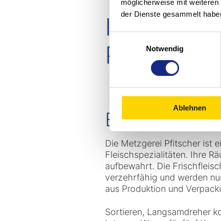
möglicherweise mit weiteren
der Dienste gesammelt habe
Intelligen
Einwilligungsauswahl
Passgena
Notwendig
Ablehnen
Ein starkes P
Die Metzgerei Pfitscher ist 
Fleischspezialitäten. Ihre
aufbewahrt. Die Frischfleis
verzehrfähig und werden nu
aus Produktion und Verpacku
Sortieren, Langsamdreher ko