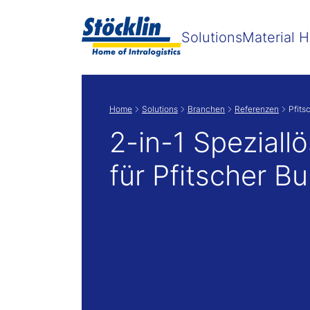
Zeige
Solutions
Material H
Home
Solutions
Branchen
Referenzen
Pfits
2-in-1 Speziall
für Pfitscher Bu