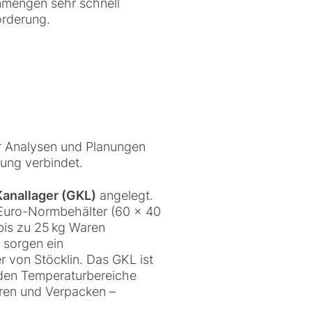
inmengen sehr schnell
orderung.
er Analysen und Planungen
sung verbindet.
anallager (GKL)
angelegt.
-Euro-Normbehälter (60 x 40
bis zu 25 kg Waren
 sorgen ein
 von Stöcklin. Das GKL ist
nden Temperaturbereiche
eren und Verpacken –