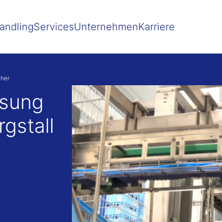
 besser passende Version dieser Seite
Diese Meldung nicht mehr 
andling
Services
Unternehmen
Karriere
cher
ösung
rgstall