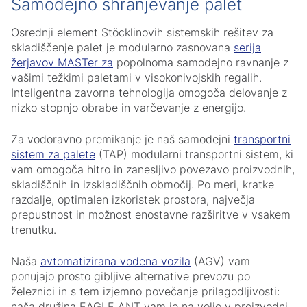
Samodejno shranjevanje palet
Osrednji element Stöcklinovih sistemskih rešitev za
skladiščenje palet je modularno zasnovana
serija
žerjavov MASTer za
popolnoma samodejno ravnanje z
vašimi težkimi paletami v visokonivojskih regalih.
Inteligentna zavorna tehnologija omogoča delovanje z
nizko stopnjo obrabe in varčevanje z energijo.
Za vodoravno premikanje je naš samodejni
transportni
sistem za palete
(TAP) modularni transportni sistem, ki
vam omogoča hitro in zanesljivo povezavo proizvodnih,
skladiščnih in izskladiščnih območij. Po meri, kratke
razdalje, optimalen izkoristek prostora, največja
prepustnost in možnost enostavne razširitve v vsakem
trenutku.
Naša
avtomatizirana vodena vozila
(AGV) vam
ponujajo prosto gibljive alternative prevozu po
železnici in s tem izjemno povečanje prilagodljivosti:
naša družina EAGLE ANT vam je na voljo v proizvodni