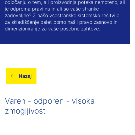
odločanju o tem, ali proizvodnja poteka nemoteno, ali
je odprema pravilna in ali so vaše stranke
zadovoljne? Z našo vsestransko sistemsko rešitvijo
za skladiščenje palet bomo našli pravo zasnovo in
dimenzioniranje za vaše posebne zahteve.
Nazaj
Varen - odporen - visoka
zmogljivost