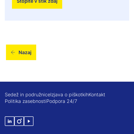
Stopite v stik zdaj
Nazaj
Sedež in podružnice
Izjava o piškotkih
Kontakt
Politika zasebnosti
Podpora 24/7