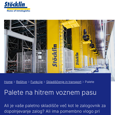
Show convenient version of this site
Don't show this message again
Home
Rešitve
Funkcije
Skladiščenje in transport
Palete
Palete na hitrem voznem pasu
Ali je vaše paletno skladišče več kot le zalogovnik za
dopolnjevanje zalog? Ali ima pomembno vlogo pri