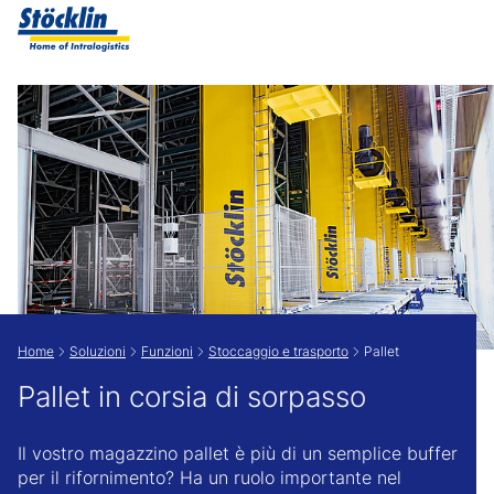
Show convenient version of this site
Don't show this message again
Home
Soluzioni
Funzioni
Stoccaggio e trasporto
Pallet
Pallet in corsia di sorpasso
Il vostro magazzino pallet è più di un semplice buffer
per il rifornimento? Ha un ruolo importante nel