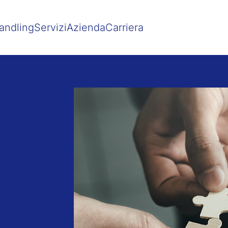
Show convenient version of this site
Don't show this message agai
andling
Servizi
Azienda
Carriera