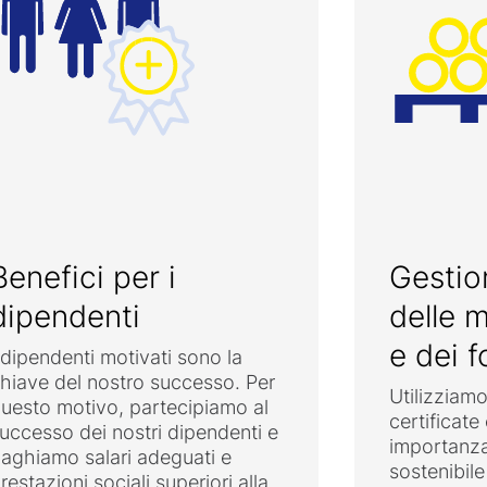
Benefici per i
Gestio
dipendenti
delle 
e dei f
 dipendenti motivati sono la
hiave del nostro successo. Per
Utilizziam
uesto motivo, partecipiamo al
certificate
uccesso dei nostri dipendenti e
importanza
aghiamo salari adeguati e
sostenibile 
restazioni sociali superiori alla