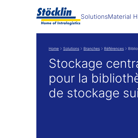
Solutions
Material H
Home
Solutions
Branches
Références
Bibli
Stockage centra
pour la bibliot
de stockage su