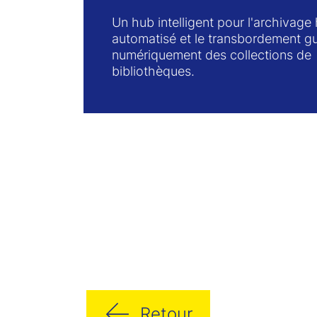
Un hub intelligent pour l'archivag
automatisé et le transbordement g
numériquement des collections de
bibliothèques.
Retour