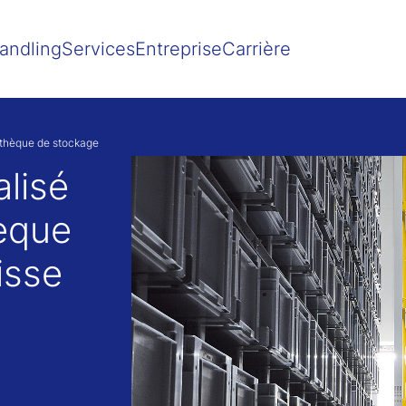
Show convenient version of this site
Don't show this message agai
andling
Services
Entreprise
Carrière
othèque de stockage
lisé
hèque
isse