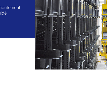
e hautement
uidé