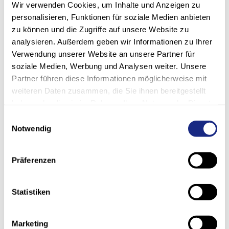
Wir verwenden Cookies, um Inhalte und Anzeigen zu
personalisieren, Funktionen für soziale Medien anbieten
Captcha
*
zu können und die Zugriffe auf unsere Website zu
analysieren. Außerdem geben wir Informationen zu Ihrer
Verwendung unserer Website an unsere Partner für
soziale Medien, Werbung und Analysen weiter. Unsere
Partner führen diese Informationen möglicherweise mit
weiteren Daten zusammen, die Sie ihnen bereitgestellt
haben oder die sie im Rahmen Ihrer Nutzung der Dienste
Envoyer message
gesammelt haben.
Einwilligungsauswahl
Notwendig
Präferenzen
Siège social et succursales
Nous sommes présents dans sept pays sur trois
Statistiken
continents. Avec notre propre production dans notre
centre technologique en Suisse. Avec trois centres de
compétence en logiciels en Europe. Avec plus de 500
Marketing