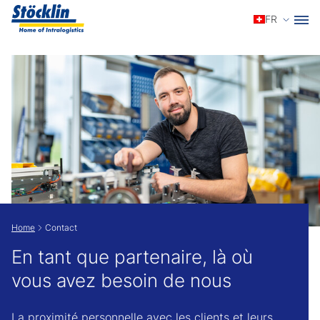
Sélecti
FR
Show convenient version of this site
Don't show this message again
Home
Contact
En tant que partenaire, là où
vous avez besoin de nous
La proximité personnelle avec les clients et leurs