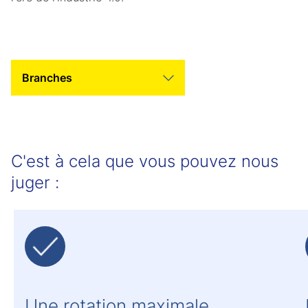
Tab Slider Helper Text
Tab Slider Helper Text
C'est à cela que vous pouvez nous
juger :
Une rotation maximale