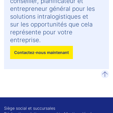
conseiller, planificateur et
entrepreneur général pour les
solutions intralogistiques et
sur les opportunités que cela
représente pour votre
entreprise.
Contactez-nous maintenant
remo
Siège social et succursales