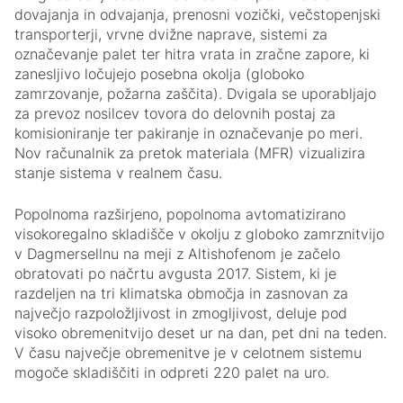
dovajanja in odvajanja, prenosni vozički, večstopenjski
transporterji, vrvne dvižne naprave, sistemi za
označevanje palet ter hitra vrata in zračne zapore, ki
zanesljivo ločujejo posebna okolja (globoko
zamrzovanje, požarna zaščita). Dvigala se uporabljajo
za prevoz nosilcev tovora do delovnih postaj za
komisioniranje ter pakiranje in označevanje po meri.
Nov računalnik za pretok materiala (MFR) vizualizira
stanje sistema v realnem času.
Popolnoma razširjeno, popolnoma avtomatizirano
visokoregalno skladišče v okolju z globoko zamrznitvijo
v Dagmersellnu na meji z Altishofenom je začelo
obratovati po načrtu avgusta 2017. Sistem, ki je
razdeljen na tri klimatska območja in zasnovan za
največjo razpoložljivost in zmogljivost, deluje pod
visoko obremenitvijo deset ur na dan, pet dni na teden.
V času največje obremenitve je v celotnem sistemu
mogoče skladiščiti in odpreti 220 palet na uro.