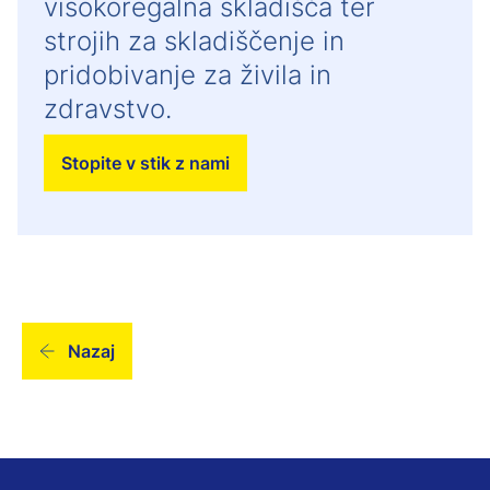
visokoregalna skladišča ter
strojih za skladiščenje in
pridobivanje za živila in
zdravstvo.
Stopite v stik z nami
Nazaj