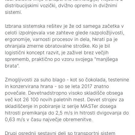
distribucijskimi vozički, dvižno opremo in dvižnimi
sistemi.
Izbrana sistemska rešitev je že od samega začetka v
celoti izpolnjevala vse zahteve glede razpoložljivosti,
ergonomije, varnosti procesov in dela, hkrati pa je
ohranjala zmerne obratovalne stroške. Ko je bil
logistični koncept razvit, je zaživel brez večjih
sprememb, praktično po vzoru svojega "manjšega
brata".
Zmogljivosti za suho blago - kot so čokolada, testenine
in konzervirana hrana - so se leta 2017 znatno
povečale. Devetnadstropno visoko skladišče obsega
več kot 26 100 novih paletnih mest. Devet strojev za
skladiščenje in pobiranje iz serije MASTer dosega
hitrosti premikanja do 2,5 m/s in hitrosti dvigovanja do
0,63 m/s v času največje obremenitve.
Drugi osrednji sestavni deli so transportni sistem