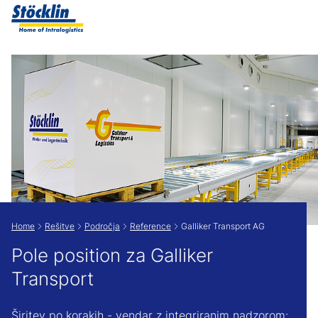
Show convenient version of this site
Don't show this message again
Home
Rešitve
Področja
Reference
Galliker Transport AG
Pole position za Galliker
Transport
Širitev po korakih - vendar z integriranim nadzorom: