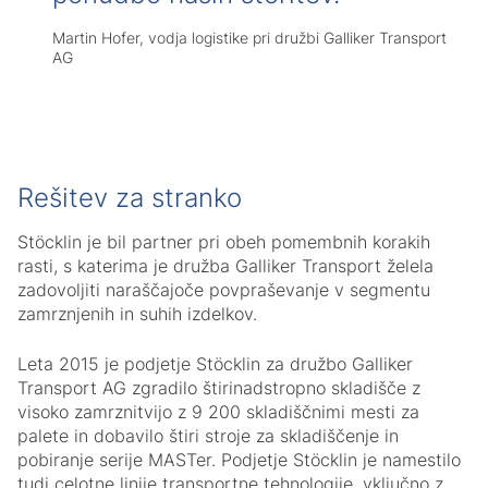
Martin Hofer, vodja logistike pri družbi Galliker Transport
AG
Rešitev za stranko
Stöcklin je bil partner pri obeh pomembnih korakih
rasti, s katerima je družba Galliker Transport želela
zadovoljiti naraščajoče povpraševanje v segmentu
zamrznjenih in suhih izdelkov.
Leta 2015 je podjetje Stöcklin za družbo Galliker
Transport AG zgradilo štirinadstropno skladišče z
visoko zamrznitvijo z 9 200 skladiščnimi mesti za
palete in dobavilo štiri stroje za skladiščenje in
pobiranje serije MASTer. Podjetje Stöcklin je namestilo
tudi celotne linije transportne tehnologije, vključno z