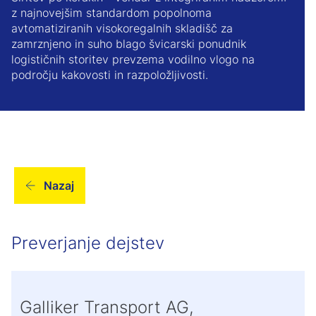
z najnovejšim standardom popolnoma
avtomatiziranih visokoregalnih skladišč za
zamrznjeno in suho blago švicarski ponudnik
logističnih storitev prevzema vodilno vlogo na
področju kakovosti in razpoložljivosti.
Nazaj
Preverjanje dejstev
Galliker Transport AG,