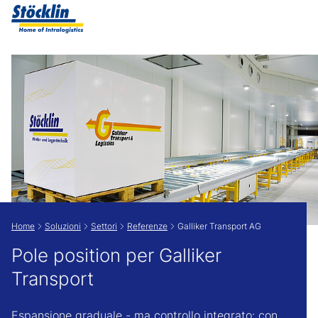
Show convenient version of this site
Don't show this message again
Home
Soluzioni
Settori
Referenze
Galliker Transport AG
Pole position per Galliker
Transport
Espansione graduale - ma controllo integrato: con