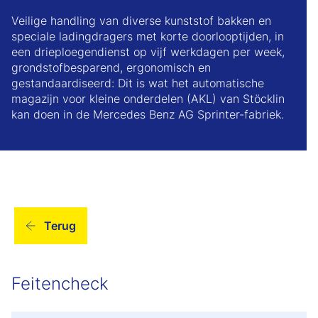
Veilige handling van diverse kunststof bakken en
speciale ladingdragers met korte doorlooptijden, in
een drieploegendienst op vijf werkdagen per week,
grondstofbesparend, ergonomisch en
gestandaardiseerd: Dit is wat het automatische
magazijn voor kleine onderdelen (AKL) van Stöcklin
kan doen in de Mercedes Benz AG Sprinter-fabriek.
Terug
Feitencheck