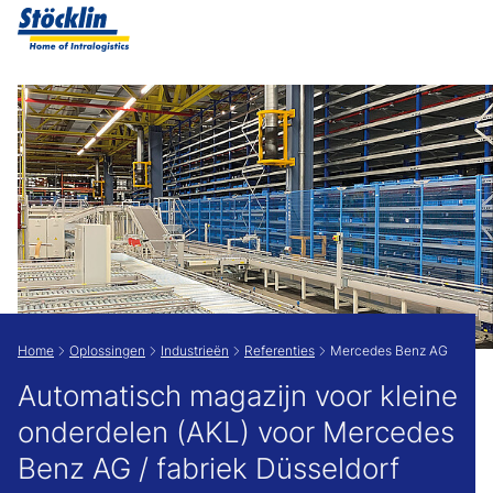
Show convenient version of this site
Don't show this message again
Home
Oplossingen
Industrieën
Referenties
Mercedes Benz AG
Automatisch magazijn voor kleine
onderdelen (AKL) voor Mercedes
Benz AG / fabriek Düsseldorf