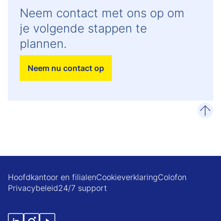
Neem contact met ons op om
je volgende stappen te
plannen.
Neem nu contact op
naar
Hoofdkantoor en filialen
Cookieverklaring
Colofon
Privacybeleid
24/7 support