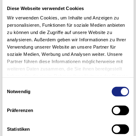
+41 61 705 81 11
Diese Webseite verwendet Cookies
Wir verwenden Cookies, um Inhalte und Anzeigen zu
personalisieren, Funktionen für soziale Medien anbieten
zu können und die Zugriffe auf unsere Website zu
Onze specialisten staan snel en betrouwbaar ter
analysieren. Außerdem geben wir Informationen zu Ihrer
plaatse voor u klaar. Als onderdeel van onze
onderhoudsroutines vervangen we graag onderdelen
Verwendung unserer Website an unsere Partner für
of voeren we kleine reparaties ter plaatse uit in overleg
soziale Medien, Werbung und Analysen weiter. Unsere
met u. Indien nodig kun je verdere werkzaamheden
Partner führen diese Informationen möglicherweise mit
met hen plannen en, indien nodig, de bijbehorende
weiteren Daten zusammen, die Sie ihnen bereitgestellt
orders in gang zetten.
haben oder die sie im Rahmen Ihrer Nutzung der Dienste
gesammelt haben.
Einwilligungsauswahl
We komen zelf naar je toe - of brengen je graag in
Notwendig
contact met de juiste contactpersoon.
Voor grotere reparaties en producten op maat staat
Präferenzen
onze werkplaats in Laufen, Zwitserland, tot je
beschikking. De planning en uitvoering van deze
werkzaamheden gebeurt altijd in nauwe samenwerking
Statistiken
met onze onderhouds- en reparatieafdeling - en, indien