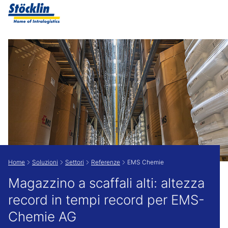
Show convenient version of this site
Don't show this message again
Home
Soluzioni
Settori
Referenze
EMS Chemie
Magazzino a scaffali alti: altezza
record in tempi record per EMS-
Chemie AG