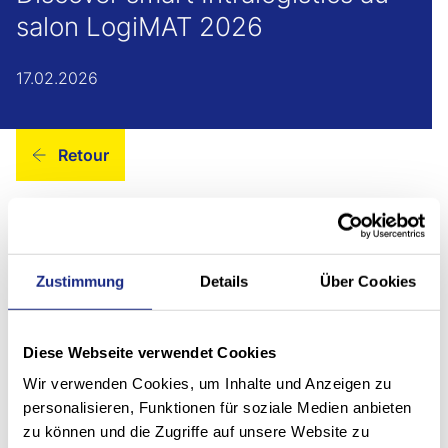
salon LogiMAT 2026
17.02.2026
Retour
Smart Home of Intralogistics
Zustimmung
Details
Über Cookies
Conformément à la devise du salon de cette année
"Discover the Difference", nous présenterons nos
Diese Webseite verwendet Cookies
solutions intralogistiques intelligentes et orientées vers
l'avenir dans
le hall 3, stand C30
, au salon
LogiMAT
Wir verwenden Cookies, um Inhalte und Anzeigen zu
2026
. Nous nous ferons un plaisir d'expliquer nos
personalisieren, Funktionen für soziale Medien anbieten
solutions système actuelles, nos applications logicielles
zu können und die Zugriffe auf unsere Website zu