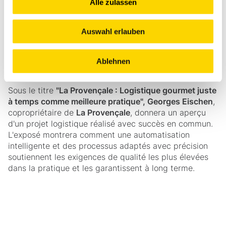
Alle zulassen
Point fort : conférence spécialisée avec exemple de
meilleure pratique
Auswahl erlauben
Un point fort du programme est la conférence
spécialisée du
mercredi 25 mars 2026, à 16h30
, au
Ablehnen
forum technologique, hall 7.
Sous le titre
"La Provençale : Logistique gourmet juste
à temps comme meilleure pratique", Georges Eischen
,
copropriétaire de
La Provençale
, donnera un aperçu
d'un projet logistique réalisé avec succès en commun.
L'exposé montrera comment une automatisation
intelligente et des processus adaptés avec précision
soutiennent les exigences de qualité les plus élevées
dans la pratique et les garantissent à long terme.