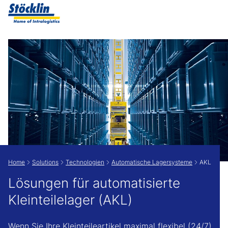
Zeige besser passende Version dieser Seite
Diese Meldung nicht mehr anzeigen
Home
Solutions
Technologien
Automatische Lagersysteme
AKL
Lösungen für automatisierte
Kleinteilelager (AKL)
Wenn Sie Ihre Kleinteileartikel maximal flexibel (24/7)