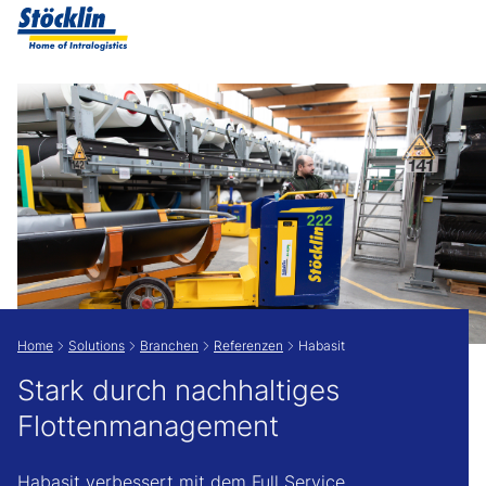
Zeige besser passende Version dieser Seite
Diese Meldung nicht mehr anzeigen
Home
Solutions
Branchen
Referenzen
Habasit
Stark durch nachhaltiges
Flottenmanagement
Habasit verbessert mit dem Full Service