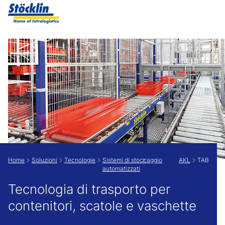
Show convenient version of this site
Don't show this message again
Home
Soluzioni
Tecnologie
Sistemi di stoccaggio
AKL
TAB
automatizzati
Tecnologia di trasporto per
contenitori, scatole e vaschette