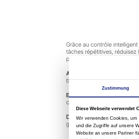
Grâce au contrôle intelligen
tâches répétitives, réduise
productivité.
Adaptabilité:
nos solutions 
besoins spécifiques.
Zustimmung
Environnement de travail a
collaborateurs en déplaçant l
Diese Webseite verwendet 
Des économies de coûts à 
Wir verwenden Cookies, um I
grâce à la réduction des co
und die Zugriffe auf unsere 
Website an unsere Partner fü