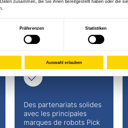
 Daten zusammen, die Sie ihnen bereitgestellt haben oder die s
n.
d'opter pour la robotique
Präferenzen
Statistiken
Auswahl erlauben
Des partenariats solides
avec les principales
marques de robots Pick