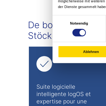
möglicherweise mit weiteren
der Dienste gesammelt habe
Einwilligungsauswahl
De bonnes raisons 
Notwendig
Stöcklin :
Ablehnen
Suite logicielle
intelligente logOS et
expertise pour une