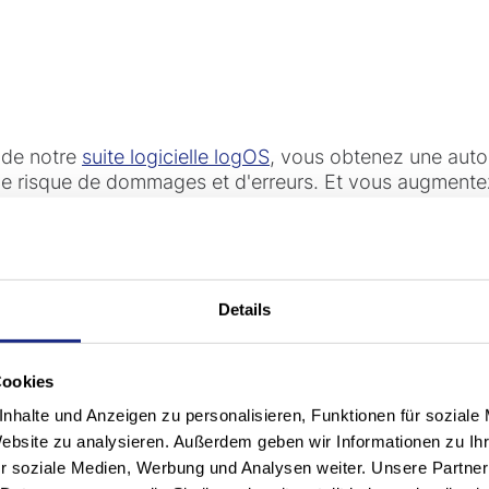
t de notre
suite logicielle logOS
, vous obtenez une auto
z le risque de dommages et d'erreurs. Et vous augment
robotiques sont entièrement personnalisables et peuve
Details
mélioré:
avec nos solutions robotisées, vous réduisez
es tâches de levage lourdes et améliorez ainsi la sécuri
Cookies
long terme:
Nos solutions robotiques offrent un retour
nhalte und Anzeigen zu personalisieren, Funktionen für soziale
ûts de main-d'œuvre et à l'augmentation de la capacité
Website zu analysieren. Außerdem geben wir Informationen zu I
r soziale Medien, Werbung und Analysen weiter. Unsere Partner