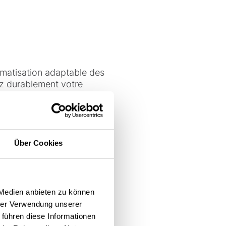
matisation adaptable des
ez durablement votre
nt être adaptées à vos
Über Cookies
 la charge physique de vos
té au travail.
 sur investissement rapide
 Medien anbieten zu können
 de production.
hrer Verwendung unserer
 führen diese Informationen