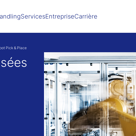
Show convenient version of this site
Don't show this message agai
andling
Services
Entreprise
Carrière
bot Pick & Place
isées