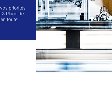
 vos priorités
k & Place de
 en toute