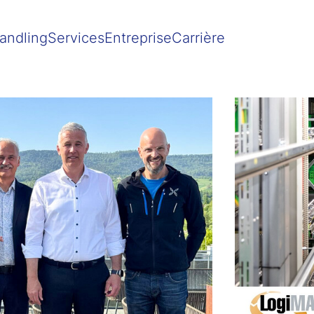
Show convenient version of this site
Don't show this message agai
andling
Services
Entreprise
Carrière