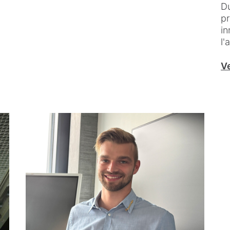
Du
pr
in
l'
Ve