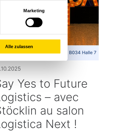
Marketing
Alle zulassen
.10.2025
Say Yes to Future
ogistics – avec
töcklin au salon
ogistica Next !