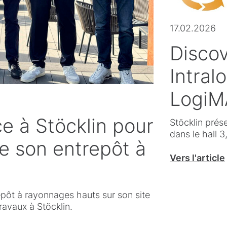
17.02.2026
Disco
Intral
LogiM
ce à Stöcklin pour
Stöcklin prés
dans le hall 3
e son entrepôt à
Vers l'article
pôt à rayonnages hauts sur son site
travaux à Stöcklin.