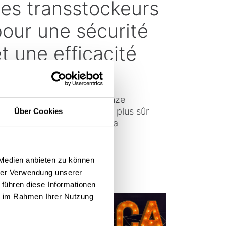
ses transstockeurs
pour une sécurité
t une efficacité
accrue
dernisation chez Rittal : onze
ansstockeurs pour un avenir plus sûr
Über Cookies
âce à l'automatisation et à la
mérisation
rs l'article
 Medien anbieten zu können
hrer Verwendung unserer
 führen diese Informationen
ie im Rahmen Ihrer Nutzung