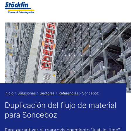
Show convenient version of this site
Don't show this message again
Inicio
Soluciones
Sectores
Referencias
Sonceboz
Duplicación del flujo de material
para Sonceboz
Para garantizar el reaprovisionamiento "just-in-time"