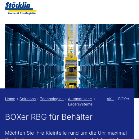
Zeige besser passende Version dieser Seite
Diese Meldung nicht mehr anzeigen
Home
Solutions
Technologien
Automatische
AKL
BOXer
Lagersysteme
BOXer RBG für Behälter
Möchten Sie Ihre Kleinteile rund um die Uhr maximal