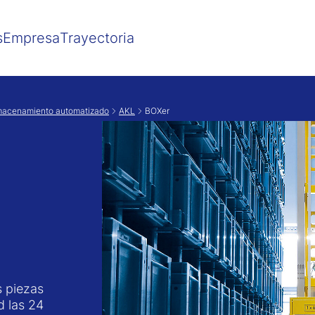
Show convenient version of this site
Don't show this message agai
s
Empresa
Trayectoria
macenamiento automatizado
AKL
BOXer
s piezas
d las 24