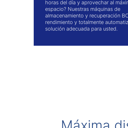
horas del día y aprovechar al máxi
espacio? Nuestras máquinas de
almacenamiento y recuperación BO
rendimiento y totalmente automati
solución adecuada para usted.
Máxima di